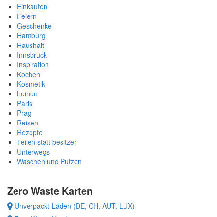
Einkaufen
a
Feiern
t
Geschenke
s:
Hamburg
M
Haushalt
a
Innsbruck
n
Inspiration
d
Kochen
e
Kosmetik
l
Leihen
Paris
-
Prag
G
Reisen
r
Rezepte
a
Teilen statt besitzen
n
Unterwegs
o
Waschen und Putzen
l
a
Zero Waste Karten
Unverpackt-Läden (DE, CH, AUT, LUX)