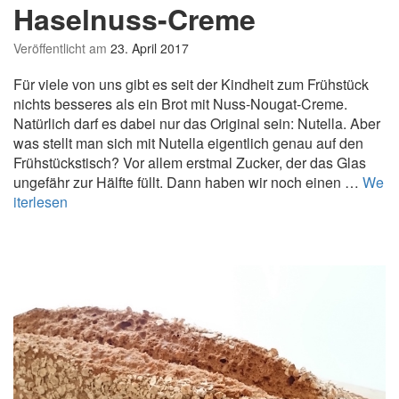
m
Haselnuss-Creme
m
u
Veröffentlicht am
23. April 2017
s
Für viele von uns gibt es seit der Kindheit zum Frühstück
nichts besseres als ein Brot mit Nuss-Nougat-Creme.
Natürlich darf es dabei nur das Original sein: Nutella. Aber
was stellt man sich mit Nutella eigentlich genau auf den
Frühstückstisch? Vor allem erstmal Zucker, der das Glas
ungefähr zur Hälfte füllt. Dann haben wir noch einen …
We
Z
iterlesen
e
r
o
-
W
a
s
t
e
-