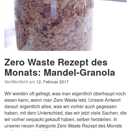
d
e
s
M
o
n
a
t
s:
Zero Waste Rezept des
D
i
Monats: Mandel-Granola
n
k
Veröffentlicht am
12. Februar 2017
e
Wir werden oft gefragt, was man eigentlich überhaupt noch
l
essen kann, wenn man Zero Waste lebt. Unsere Antwort
-
darauf: eigentlich alles, was wir vorher auch gegessen
V
haben, mit dem Unterschied, das wir jetzt viele Sachen, die
o
wir vorher verpackt gekauft haben, selber herstellen. In
l
unserer neuen Kategorie Zero Waste Rezept des Monats
l