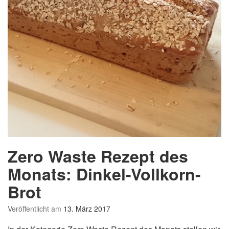
R
e
z
e
p
t
d
e
s
M
o
n
a
Zero Waste Rezept des
t
s:
Monats: Dinkel-Vollkorn-
S
Brot
c
h
Veröffentlicht am
13. März 2017
o
k