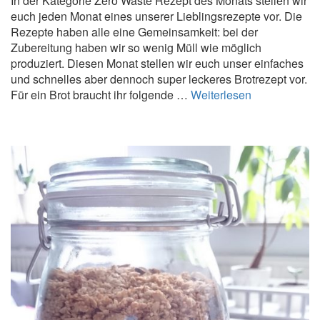
In der Kategorie Zero Waste Rezept des Monats stellen wir
o
euch jeden Monat eines unserer Lieblingsrezepte vor. Die
-
Rezepte haben alle eine Gemeinsamkeit: bei der
H
Zubereitung haben wir so wenig Müll wie möglich
a
produziert. Diesen Monat stellen wir euch unser einfaches
s
und schnelles aber dennoch super leckeres Brotrezept vor.
e
Z
Für ein Brot braucht ihr folgende …
Weiterlesen
l
e
n
r
u
o
s
W
s
a
-
s
C
t
r
e
e
R
m
e
e
z
e
p
t