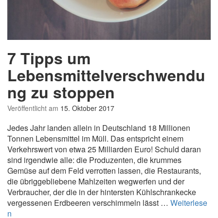
s
M
o
n
a
7 Tipps um
t
s:
Lebensmittelverschwendu
V
ng zu stoppen
e
g
Veröffentlicht am
15. Oktober 2017
a
n
Jedes Jahr landen allein in Deutschland 18 Millionen
e
Tonnen Lebensmittel im Müll. Das entspricht einem
s
Verkehrswert von etwa 25 Milliarden Euro! Schuld daran
P
sind irgendwie alle: die Produzenten, die krummes
o
Gemüse auf dem Feld verrotten lassen, die Restaurants,
r
die übriggebliebene Mahlzeiten wegwerfen und der
r
Verbraucher, der die in der hintersten Kühlschrankecke
i
vergessenen Erdbeeren verschimmeln lässt …
Weiterlese
d
7
n