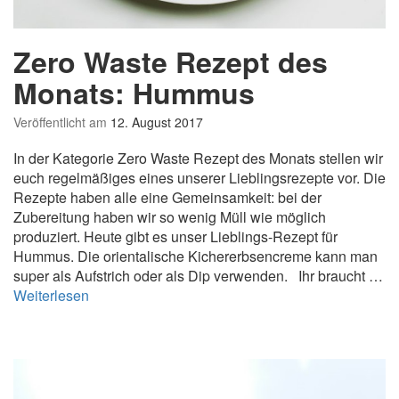
e
r
s
Zero Waste Rezept des
c
h
Monats: Hummus
w
e
Veröffentlicht am
12. August 2017
n
In der Kategorie Zero Waste Rezept des Monats stellen wir
d
euch regelmäßiges eines unserer Lieblingsrezepte vor. Die
u
Rezepte haben alle eine Gemeinsamkeit: bei der
n
Zubereitung haben wir so wenig Müll wie möglich
g
produziert. Heute gibt es unser Lieblings-Rezept für
z
Hummus. Die orientalische Kichererbsencreme kann man
u
super als Aufstrich oder als Dip verwenden. Ihr braucht …
s
Z
Weiterlesen
t
e
o
r
p
o
p
W
e
a
n