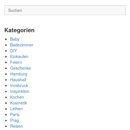
n,
S
c
h
Kategorien
e
n
Baby
k
Badezimmer
DIY
e
Einkaufen
n
Feiern
Geschenke
Hamburg
Haushalt
Innsbruck
Inspiration
Kochen
Kosmetik
Leihen
Paris
Prag
Reisen