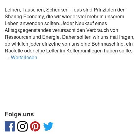
Leihen, Tauschen, Schenken – das sind Prinzipien der
Sharing Economy, die wir wieder viel mehr in unserem
Leben anwenden sollten. Jeder Neukauf eines
Alltagsgegenstandes verursacht den Verbrauch von
Ressourcen und Energie. Daher sollten wir uns mal fragen,
ob wirklich jeder einzelne von uns eine Bohrmaschine, ein
Raclette oder eine Leiter im Keller rumliegen haben sollte,
L
…
Weiterlesen
e
i
h
e
n,
T
a
u
Folge uns
s
c
h
e