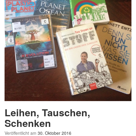
i
a
e
s
r
t
t
i
k
f
a
s
t
e
n
Leihen, Tauschen,
Schenken
Veröffentlicht am
30. Oktober 2016