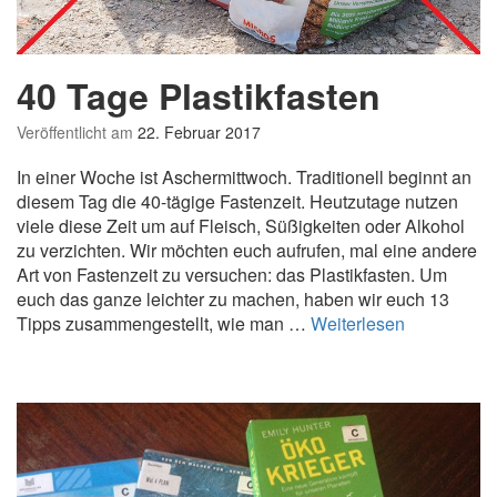
a
c
h
40 Tage Plastikfasten
h
a
l
Veröffentlicht am
22. Februar 2017
t
In einer Woche ist Aschermittwoch. Traditionell beginnt an
i
diesem Tag die 40-tägige Fastenzeit. Heutzutage nutzen
g
viele diese Zeit um auf Fleisch, Süßigkeiten oder Alkohol
e
zu verzichten. Wir möchten euch aufrufen, mal eine andere
H
Art von Fastenzeit zu versuchen: das Plastikfasten. Um
o
euch das ganze leichter zu machen, haben wir euch 13
c
4
Tipps zusammengestellt, wie man …
Weiterlesen
h
0
z
T
e
a
i
g
t
e
f
P
e
l