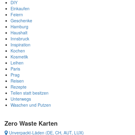
DIY
h
Einkaufen
a
Feiern
f
Geschenke
t
Hamburg
Haushalt
Innsbruck
Inspiration
Kochen
Kosmetik
Leihen
Paris
Prag
Reisen
Rezepte
Teilen statt besitzen
Unterwegs
Waschen und Putzen
Zero Waste Karten
Unverpackt-Läden (DE, CH, AUT, LUX)