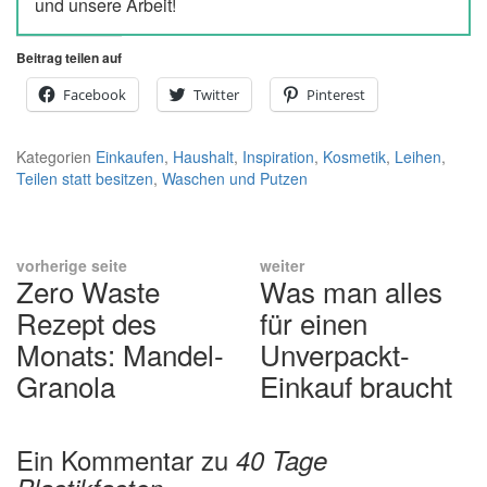
und unsere Arbeit!
Beitrag teilen auf
Facebook
Twitter
Pinterest
Kategorien
Einkaufen
,
Haushalt
,
Inspiration
,
Kosmetik
,
Leihen
,
Teilen statt besitzen
,
Waschen und Putzen
Beitrags-
vorherige seite
weiter
Zero Waste
Was man alles
Previous
Next
Navigation
post:
post:
Rezept des
für einen
Monats: Mandel-
Unverpackt-
Granola
Einkauf braucht
Ein Kommentar zu
40 Tage