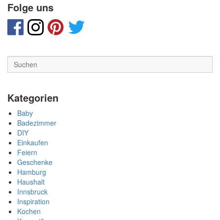
e
Folge uns
r
w
e
g
s
Kategorien
Baby
Badezimmer
DIY
Einkaufen
Feiern
Geschenke
Hamburg
Haushalt
Innsbruck
Inspiration
Kochen