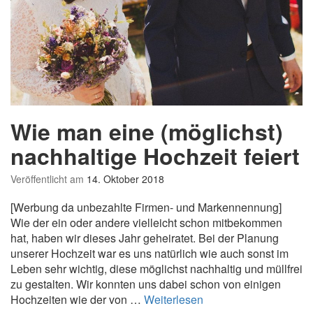
k
v
e
r
p
a
c
k
Wie man eine (möglichst)
u
n
nachhaltige Hochzeit feiert
g
e
Veröffentlicht am
14. Oktober 2018
n
[Werbung da unbezahlte Firmen- und Markennennung]
Wie der ein oder andere vielleicht schon mitbekommen
hat, haben wir dieses Jahr geheiratet. Bei der Planung
unserer Hochzeit war es uns natürlich wie auch sonst im
Leben sehr wichtig, diese möglichst nachhaltig und müllfrei
zu gestalten. Wir konnten uns dabei schon von einigen
W
Hochzeiten wie der von …
Weiterlesen