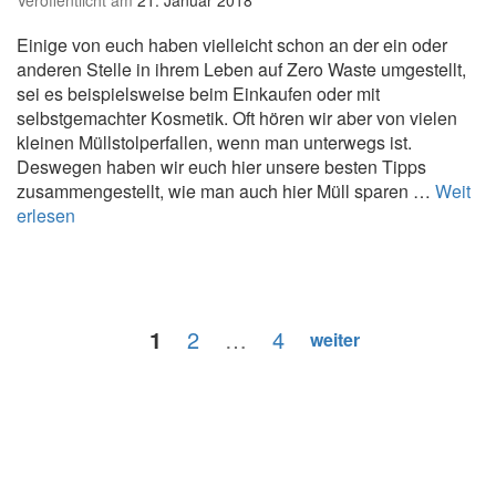
r
u
Einige von euch haben vielleicht schon an der ein oder
c
anderen Stelle in ihrem Leben auf Zero Waste umgestellt,
k
sei es beispielsweise beim Einkaufen oder mit
selbstgemachter Kosmetik. Oft hören wir aber von vielen
kleinen Müllstolperfallen, wenn man unterwegs ist.
Deswegen haben wir euch hier unsere besten Tipps
zusammengestellt, wie man auch hier Müll sparen …
Weit
Z
erlesen
e
r
o
W
Beitragsnavigation
Page
Page
Page
a
1
2
…
4
weiter
s
t
e
U
n
t