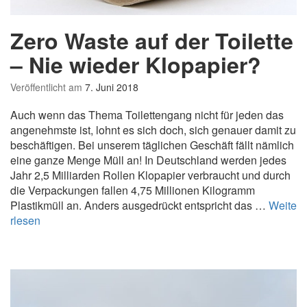
h
h
Zero Waste auf der Toilette
a
l
– Nie wieder Klopapier?
t
i
Veröffentlicht am
7. Juni 2018
g
Auch wenn das Thema Toilettengang nicht für jeden das
e
angenehmste ist, lohnt es sich doch, sich genauer damit zu
H
beschäftigen. Bei unserem täglichen Geschäft fällt nämlich
o
eine ganze Menge Müll an! In Deutschland werden jedes
c
Jahr 2,5 Milliarden Rollen Klopapier verbraucht und durch
h
die Verpackungen fallen 4,75 Millionen Kilogramm
z
Plastikmüll an. Anders ausgedrückt entspricht das …
Weite
e
Z
rlesen
i
e
t
r
f
o
e
W
i
a
e