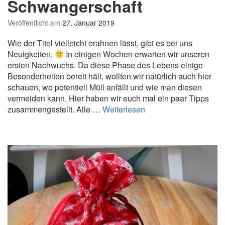
Schwangerschaft
Veröffentlicht am
27. Januar 2019
Wie der Titel vielleicht erahnen lässt, gibt es bei uns
Neuigkeiten.
In einigen Wochen erwarten wir unseren
ersten Nachwuchs. Da diese Phase des Lebens einige
Besonderheiten bereit hält, wollten wir natürlich auch hier
schauen, wo potentiell Müll anfällt und wie man diesen
vermeiden kann. Hier haben wir euch mal ein paar Tipps
Z
zusammengestellt. Alle …
Weiterlesen
e
r
o
W
a
s
t
e
S
c