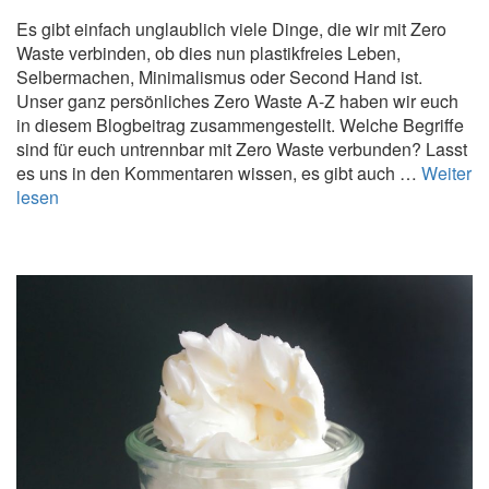
w
Es gibt einfach unglaublich viele Dinge, die wir mit Zero
i
Waste verbinden, ob dies nun plastikfreies Leben,
e
Selbermachen, Minimalismus oder Second Hand ist.
d
Unser ganz persönliches Zero Waste A-Z haben wir euch
e
in diesem Blogbeitrag zusammengestellt. Welche Begriffe
r
sind für euch untrennbar mit Zero Waste verbunden? Lasst
K
es uns in den Kommentaren wissen, es gibt auch …
Weiter
l
Z
lesen
o
e
p
r
a
o
p
W
i
a
e
s
r?
t
e
A
-
Z