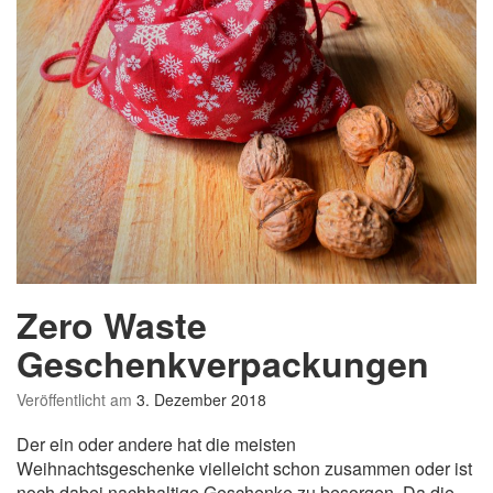
h
w
a
n
g
e
r
s
c
h
a
f
t
Zero Waste
Geschenkverpackungen
Veröffentlicht am
3. Dezember 2018
Der ein oder andere hat die meisten
Weihnachtsgeschenke vielleicht schon zusammen oder ist
noch dabei nachhaltige Geschenke zu besorgen. Da die