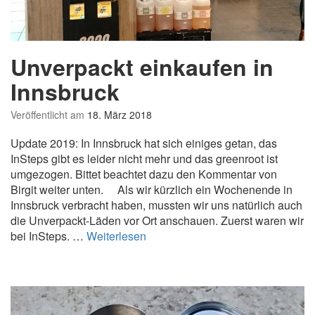
Unverpackt einkaufen in
Innsbruck
Veröffentlicht am
18. März 2018
Update 2019: In Innsbruck hat sich einiges getan, das
InSteps gibt es leider nicht mehr und das greenroot ist
umgezogen. Bittet beachtet dazu den Kommentar von
Birgit weiter unten. Als wir kürzlich ein Wochenende in
Innsbruck verbracht haben, mussten wir uns natürlich auch
die Unverpackt-Läden vor Ort anschauen. Zuerst waren wir
U
bei InSteps. …
Weiterlesen
n
v
e
r
p