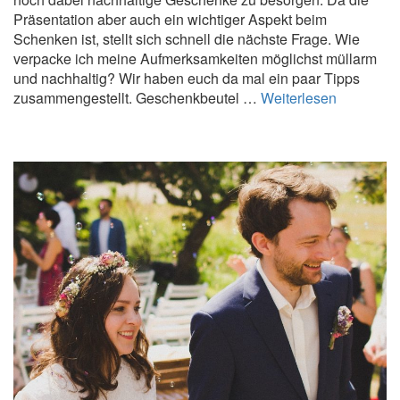
Präsentation aber auch ein wichtiger Aspekt beim
Schenken ist, stellt sich schnell die nächste Frage. Wie
verpacke ich meine Aufmerksamkeiten möglichst müllarm
und nachhaltig? Wir haben euch da mal ein paar Tipps
Z
zusammengestellt. Geschenkbeutel …
Weiterlesen
e
r
o
W
a
s
t
e
G
e
s
c
h
e
n