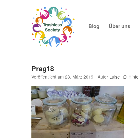
Trashless
Wir wollen zeigen, dass ein
Zum
Navigation
Society
Inhalt
springen
Blog
Über uns
Prag18
Veröffentlicht am
23. März 2019
Autor
Luise
Hint