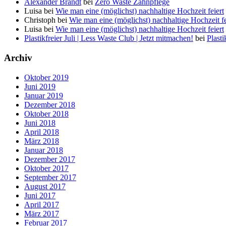
Alexander Brandt
bei
Zero Waste Zahnpflege
Luisa
bei
Wie man eine (möglichst) nachhaltige Hochzeit feiert
Christoph
bei
Wie man eine (möglichst) nachhaltige Hochzeit fe
Luisa
bei
Wie man eine (möglichst) nachhaltige Hochzeit feiert
Plastikfreier Juli | Less Waste Club | Jetzt mitmachen!
bei
Plasti
Archiv
Oktober 2019
Juni 2019
Januar 2019
Dezember 2018
Oktober 2018
Juni 2018
April 2018
März 2018
Januar 2018
Dezember 2017
Oktober 2017
September 2017
August 2017
Juni 2017
April 2017
März 2017
Februar 2017