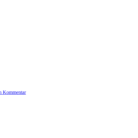
g sein kann und Spaß macht!
en Kommentar