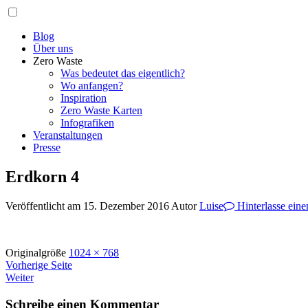
Zum
Navigation
Inhalt
springen
Trashless
Wir wollen zeigen, dass ein Zero Waste Lifestyle einfach und günsti
Blog
Society
Über uns
Zero Waste
Was bedeutet das eigentlich?
Wo anfangen?
Inspiration
Zero Waste Karten
Infografiken
Veranstaltungen
Presse
Erdkorn 4
Veröffentlicht am
15. Dezember 2016
Autor
Luise
Hinterlasse ein
Originalgröße
1024 × 768
Navigation
Vorherige Seite
Weiter
Schreibe einen Kommentar