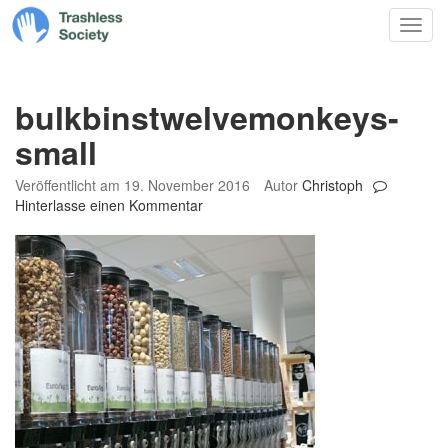
Trashless
Zum
Nav
Society
Inhalt
springen
bulkbinstwelvemonkeys-
small
Veröffentlicht am
19. November 2016
Autor
Christoph
Hinterlasse einen Kommentar